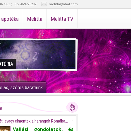
30-7393 ; +36-20/9225292
melitta@ahol.com
i apotéka
Melitta
Melitta TV
OTÉRIA
ollas, szőrös barátaink
ta
t, avagy elmentek a harangok Rómába...
Vallási gondolatok, és