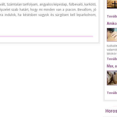
vált, Számtalan tanfolyam, angyalos képeslap, fülbevaló, karkötő,
épzelet szab határt, hogy mi minden van a piacon. Bevallom, jó
a indulok, ha késésben vagyok és sürgősen kell leparkolnom,
Továb
Amikor
tudval
valami
látókör
Továb
Max, 
Továb
Horo