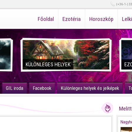
(+36-1-) 3
Főoldal
Ezotéria
Horoszkóp
Lelk
KÜLÖNLEGES HELYEK
EZ
GIL iroda
Facebook
Különleges helyek és jelképek
T
Melit
Nagyhé