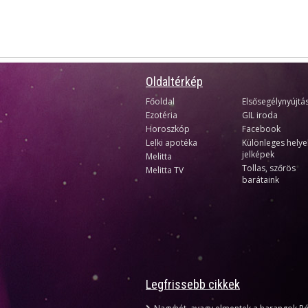
Oldaltérkép
Főoldal
Elsősegélynyújtá
Ezotéria
GIL iroda
Horoszkóp
Facebook
Lelki apotéka
Különleges helye
jelképek
Melitta
Tollas, szőrös
Melitta TV
barátaink
Legfrissebb cikkek