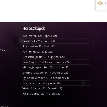
H
Horoszkópok
s
Kos (március 21 - április 20)
Bika (április 21 - május 21)
Ikrek (május 22 - június21)
k és
Rák (június 22 - július 22)
Oroszlán (július 23 - augusztus 23)
Szűz (augusztus 24 - szeptember 22)
Mérleg (szeptember 23 - október 23)
Skorpió (október 24 - november 22)
Nyilas (november 23 - december 21)
Bak (december 22 - január 20)
Vízöntő (január 21 - február 19)
Halak (február 20 - március 20)