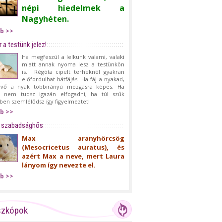
népi hiedelmek a
Nagyhéten.
b >>
 a testünk jelez!
Ha megfeszül a lelkünk valami, valaki
miatt annak nyoma lesz a testünkön
is. Régóta cipelt terheknél gyakran
előfordulhat hátfájás. Ha fáj a nyakad,
evő a nyak többirányú mozgásra képes. Ha
t nem tudsz igazán elfogadni, ha túl szűk
ben szemlélődsz így figyelmeztet!
b >>
a szabadsághős
Max aranyhörcsög
(Mesocricetus auratus), és
azért Max a neve, mert Laura
lányom így nevezte el.
b >>
szkópok