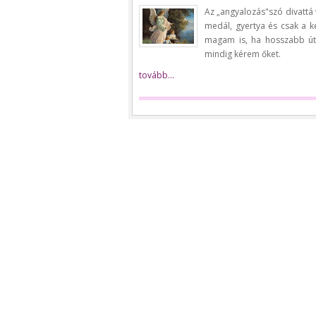
Az „angyalozás"szó divattá 
medál, gyertya és csak a k
magam is, ha hosszabb útr
mindig kérem őket.
tovább...