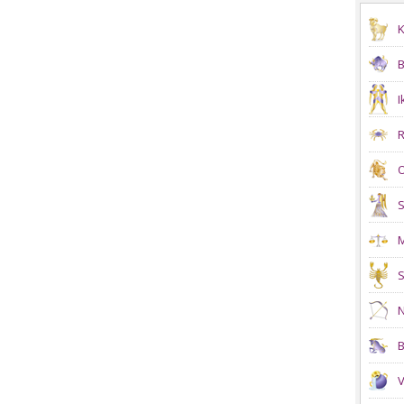
K
B
I
R
O
S
M
S
N
B
V