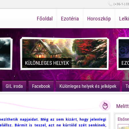
(+36-1-) 3
Főoldal
Ezotéria
Horoszkóp
Lelk
KÜLÖNLEGES HELYEK
EZ
GIL iroda
Facebook
Különleges helyek és jelképek
T
Melit
Elsőse
ezíthetik napjaidat. Még az sem kizárt, hogy jelenlegi
lállsz. Bármit is teszel, azt ne kürtöld szét senkinek,