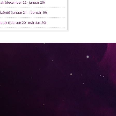
ak (december 22 - január 20)
ízöntő (január 21 - február 19)
alak (február 20 - március 20)