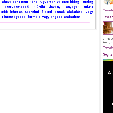
a, ahova pont nem kéne! A gyorsan változó hideg – meleg
a szervezetedből kiürülő ásványi anyagok miatt
Továb
ltebb lehetsz. Szerelmi életed, annak alakulása, vagy
. Finomságoddal formáld, vagy engedd szabadon!
Tavasz
a hide
teszi, 
Továb
Segíts