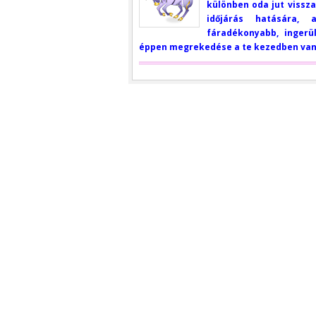
különben oda jut vissz
időjárás hatására, 
fáradékonyabb, ingerü
éppen megrekedése a te kezedben van