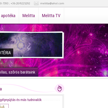
30-7393 ; +36-20/9225292
melitta@ahol.com
i apotéka
Melitta
Melitta TV
OTÉRIA
ollas, szőrös barátaink
ta
gélynyújtás és más tudnivalók