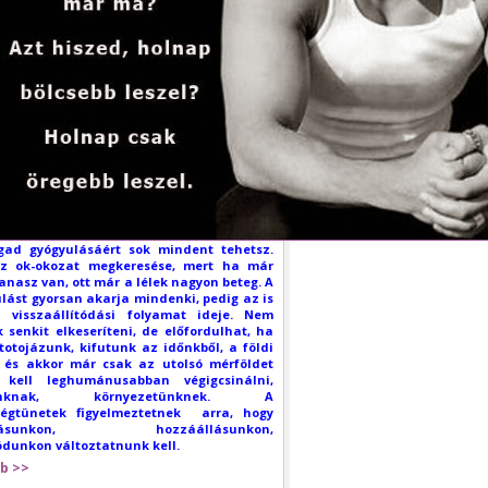
ad gyógyulásáért sok mindent tehetsz.
az ok-okozat megkeresése, mert ha már
panasz van, ott már a lélek nagyon beteg. A
lást gyorsan akarja mindenki, pedig az is
a visszaállítódási folyamat ideje. Nem
 senkit elkeseríteni, de előfordulhat, ha
totojázunk, kifutunk az időnkből, a földi
l és akkor már csak az utolsó mérföldet
, kell leghumánusabban végigcsinálni,
unknak, környezetünknek. A
ségtünetek figyelmeztetnek arra, hogy
ogásunkon, hozzáállásunkon,
dunkon változtatnunk kell.
b >>