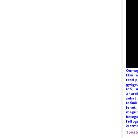
Önmag
Első 
testi 
gyógyu
idő, 
akarok
sokat 
időbő
lehet
mag
beteg
felf
életmó
Továb