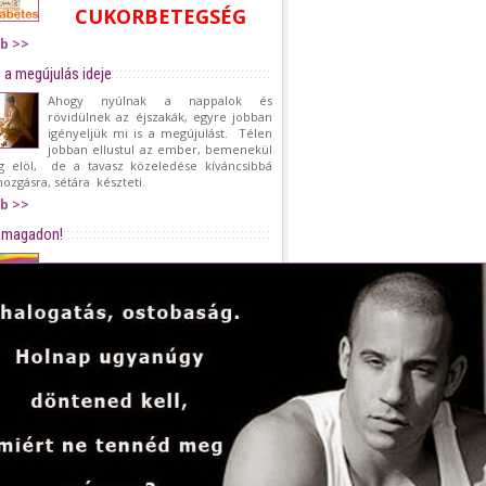
CUKORBETEGSÉG
b >>
 a megújulás ideje
Ahogy nyúlnak a nappalok és
rövidülnek az éjszakák, egyre jobban
igényeljük mi is a megújulást. Télen
jobban ellustul az ember, bemenekül
g elöl, de a tavasz közeledése kíváncsibbá
mozgásra, sétára készteti.
b >>
 magadon!