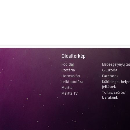
Oldaltérkép
Főoldal
Elsősegélynyújtá
Ezotéria
GIL iroda
Horoszkóp
Facebook
Lelki apotéka
Különleges helye
jelképek
Melitta
Tollas, szőrös
Melitta TV
barátaink