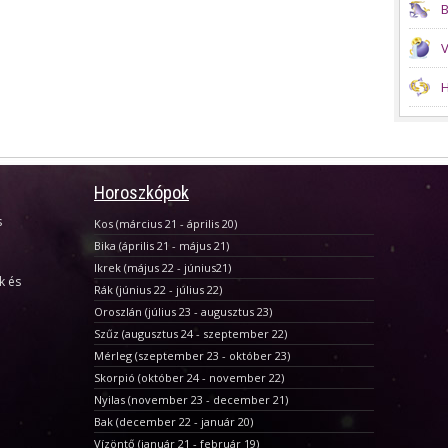
B
V
H
Horoszkópok
s
Kos (március 21 - április 20)
Bika (április 21 - május 21)
Ikrek (május 22 - június21)
k és
Rák (június 22 - július 22)
Oroszlán (július 23 - augusztus 23)
Szűz (augusztus 24 - szeptember 22)
Mérleg (szeptember 23 - október 23)
Skorpió (október 24 - november 22)
Nyilas (november 23 - december 21)
Bak (december 22 - január 20)
Vízöntő (január 21 - február 19)