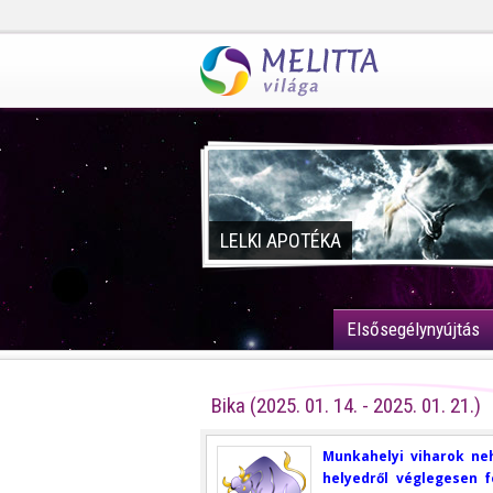
LELKI APOTÉKA
Elsősegélynyújtás
Bika (2025. 01. 14. - 2025. 01. 21.)
Munkahelyi viharok neh
helyedről véglegesen fe