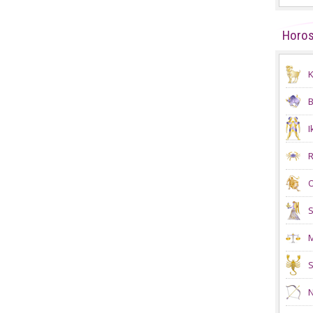
Horo
K
B
I
R
O
S
M
S
N