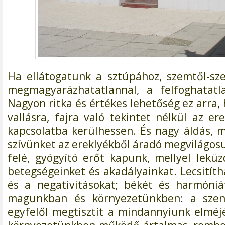
Ha ellátogatunk a sztúpához, szemtől-sz
megmagyarázhatatlannal, a felfoghatatla
Nagyon ritka és értékes lehetőség ez arra
vallásra, fajra való tekintet nélkül az er
kapcsolatba kerülhessen. És nagy áldás, 
szívünket az ereklyékből áradó megvilágosu
felé, gyógyító erőt kapunk, mellyel leküzd
betegségeinket és akadályainkat. Lecsitít
és a negativitásokat; békét és harmóniá
magunkban és környezetünkben: a szent
egyfelől megtisztít a mindannyiunk elméj