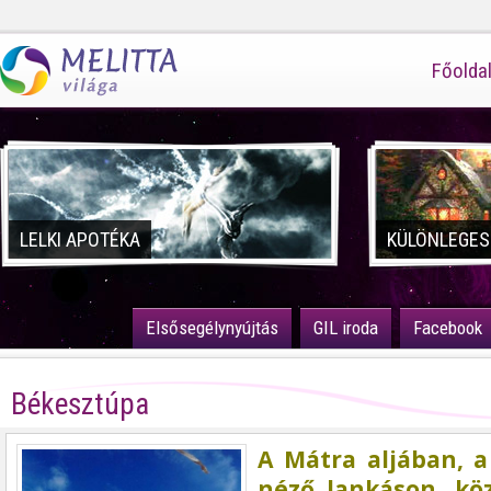
Főolda
LELKI APOTÉKA
KÜLÖNLEGES
Elsősegélynyújtás
GIL iroda
Facebook
Békesztúpa
A Mátra aljában, a
néző lankáson, köz