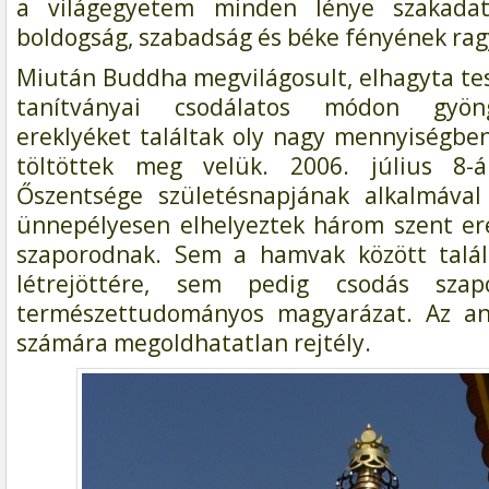
a világegyetem minden lénye szakadat
boldogság, szabadság és béke fényének rag
Miután Buddha megvilágosult, elhagyta tes
tanítványai csodálatos módon gyön
ereklyéket találtak oly nagy mennyiségben
töltöttek meg velük. 2006. július 8
Őszentsége születésnapjának alkalmáva
ünnepélyesen elhelyeztek három szent er
szaporodnak. Sem a hamvak között talál
létrejöttére, sem pedig csodás szap
természettudományos magyarázat. Az an
számára megoldhatatlan rejtély.