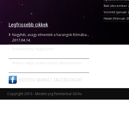
Bak (december 22
Vízöntő (január 2
Halak (február 2
Legfrissebb cikkek
Nagyhét, avagy elmentek a harangok Rómába...
2017.04.14.
Kiskarácsony, nagybiznisz
2016.12.08.
Márton napja: eszem-iszom, dínomdánom
2016.11.11.
KÖVESS MINKET FACEBOOKON!
Copyright 2013 - Minden jog fenntartva! Gil.hu