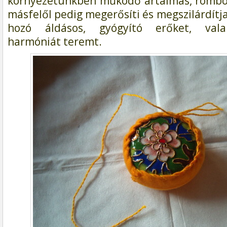
környezetünkben működő ártalmas, rombol
másfelől pedig megerősíti és megszilárdítja
hozó áldásos, gyógyító erőket, vala
harmóniát teremt.