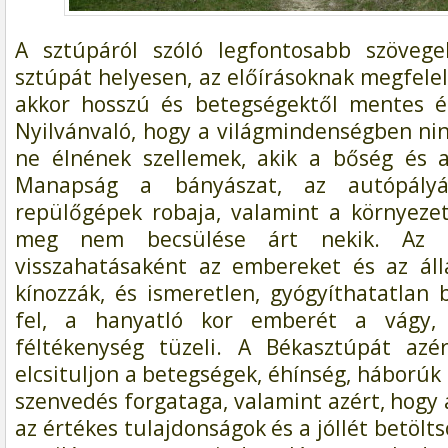
A sztúpáról szóló legfontosabb szövege
sztúpát helyesen, az előírásoknak megfele
akkor hosszú és betegségektől mentes é
Nyilvánvaló, hogy a világmindenségben nin
ne élnének szellemek, akik a bőség és a 
Manapság a bányászat, az autópályá
repülőgépek robaja, valamint a környeze
meg nem becsülése árt nekik. Az o
visszahatásaként az embereket és az áll
kínozzák, és ismeretlen, gyógyíthatatlan
fel, a hanyatló kor emberét a vágy,
féltékenység tüzeli. A Békasztúpát azér
elcsituljon a betegségek, éhínség, háborúk 
szenvedés forgataga, valamint azért, hogy
az értékes tulajdonságok és a jóllét betölt