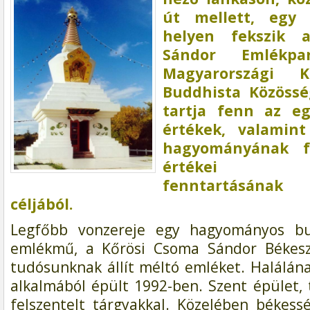
út mellett, egy 
helyen fekszik 
Sándor Emlékp
Magyarországi 
Buddhista Közössé
tartja fenn az e
értékek, valamin
hagyományának fe
értékei hir
fenntartásának
céljából.
Legfőbb vonzereje egy hagyományos bud
emlékmű, a Kőrösi Csoma Sándor Békesz
tudósunknak állít méltó emléket. Halálána
alkalmából épült 1992-ben. Szent épület, 
felszentelt tárgyakkal. Közelében békes