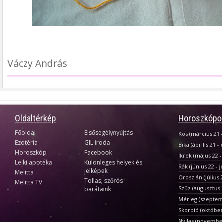
Váczy András
Oldaltérkép
Horoszkópo
Főoldal
Elsősegélynyújtás
Kos (március 21 -
Ezotéria
GIL iroda
Bika (április 21 -
Horoszkóp
Facebook
Ikrek (május 22 -
Lelki apotéka
Különleges helyek és
Rák (június 22 - j
jelképek
Melitta
Oroszlán (július 
Tollas, szőrös
Melitta TV
Szűz (augusztus
barátaink
Mérleg (szeptem
Skorpió (októbe
Nyilas (novembe