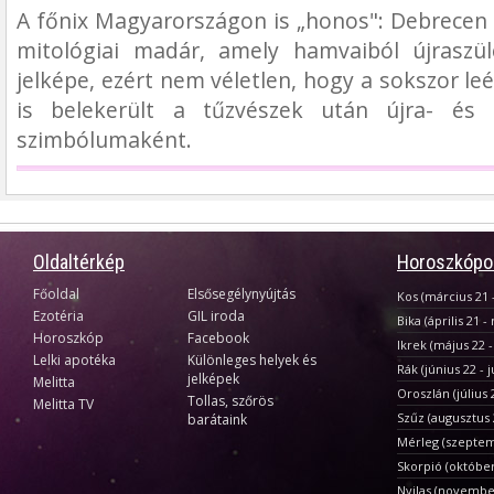
A főnix Magyarországon is „honos": Debrecen
mitológiai madár, amely hamvaiból újraszül
jelképe, ezért nem véletlen, hogy a sokszor le
is belekerült a tűzvészek után újra- és ú
szimbólumaként.
Oldaltérkép
Horoszkópo
Főoldal
Elsősegélynyújtás
Kos (március 21 -
Ezotéria
GIL iroda
Bika (április 21 -
Horoszkóp
Facebook
Ikrek (május 22 -
Lelki apotéka
Különleges helyek és
Rák (június 22 - j
jelképek
Melitta
Oroszlán (július 
Tollas, szőrös
Melitta TV
Szűz (augusztus
barátaink
Mérleg (szeptem
Skorpió (októbe
Nyilas (novembe