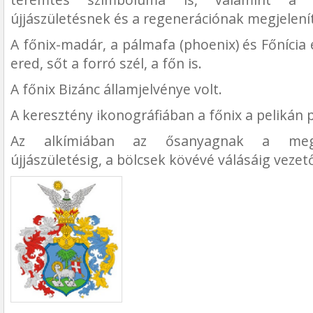
újjászületésnek és a regenerációnak megjelenít
A főnix-madár, a pálmafa (phoenix) és Főnícia 
ered, sőt a forró szél, a főn is.
A főnix Bizánc államjelvénye volt.
A keresztény ikonográfiában a főnix a pelikán p
Az alkímiában az ősanyagnak a megs
újjászületésig, a bölcsek kövévé válásáig vezető