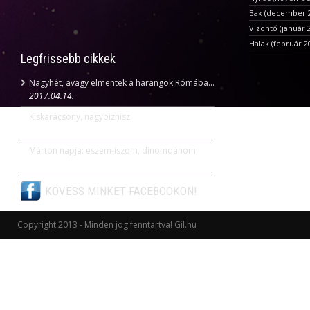
Bak (december 22
Vízöntő (január 2
Halak (február 2
Legfrissebb cikkek
Nagyhét, avagy elmentek a harangok Rómába...
2017.04.14.
Kiskarácsony, nagybiznisz
2016.12.08.
Márton napja: eszem-iszom, dínomdánom
2016.11.11.
KÖVESS MINKET FACEBOOKON!
Copyright 2013 - Minden jog fenntartva! Gil.hu