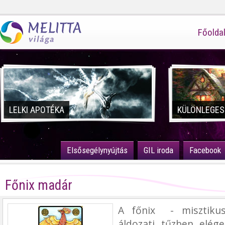
Főolda
LELKI APOTÉKA
KÜLÖNLEGES
Elsősegélynyújtás
GIL iroda
Facebook
Főnix madár
A főnix - misztiku
áldozati tűzben elég