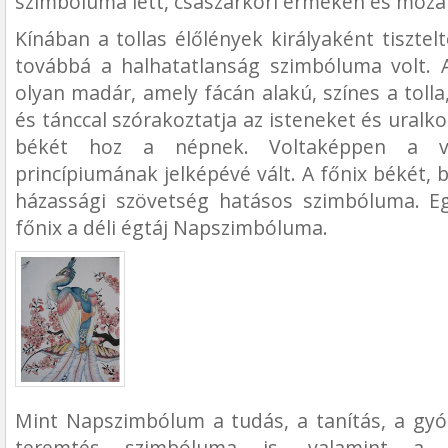
szimbóluma lett, császárkori érméken és mozai
Kínában a tollas élőlények királyaként tisztelt
továbbá a halhatatlanság szimbóluma volt.
olyan madár, amely fácán alakú, színes a tolla
és tánccal szórakoztatja az isteneket és uralko
békét hoz a népnek. Voltaképpen a vi
princípiumának jelképévé vált. A főnix békét, 
házassági szövetség hatásos szimbóluma. E
főnix a déli égtáj Napszimbóluma.
Mint Napszimbólum a tudás, a tanítás, a gyóg
teremtés szimbóluma is, valamint a ci