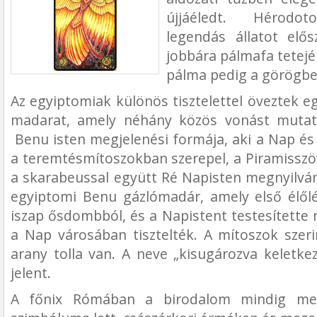
újjáéledt. Hérodot
legendás állatot elős
jobbára pálmafa tetejé
pálma pedig a görögbe
Az egyiptomiak különös tisztelettel öveztek e
madarat, amely néhány közös vonást mutat
Benu isten megjelenési formája, aki a Nap és ú
a teremtésmítoszokban szerepel, a Piramisszö
a skarabeussal együtt Ré Napisten megnyilván
egyiptomi Benu gázlómadár, amely első élőlé
iszap ősdombból, és a Napistent testesítette 
a Nap városában tisztelték. A mítoszok sze
arany tolla van. A neve „kisugározva keletke
jelent.
A főnix Rómában a birodalom mindig megú